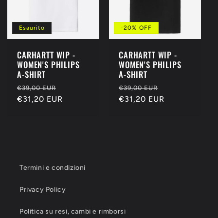
z
i
Esaurito
-20% OFF
o
CARHARTT WIP -
CARHARTT WIP -
WOMEN'S PHILIPS
WOMEN'S PHILIPS
n
A-SHIRT
A-SHIRT
Prezzo
Prezzo
Prezzo
Prezzo
€39,00 EUR
€39,00 EUR
e
di
€31,20 EUR
scontato
di
€31,20 EUR
scontato
listino
listino
:
Termini e condizioni
Privacy Policy
Politica su resi, cambi e rimborsi